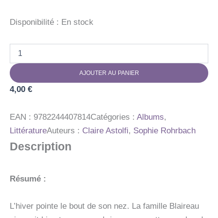
Disponibilité :
En stock
quantité
de
C'EST
AJOUTER AU PANIER
L'HEURE
UNE
4,00
€
MAISON
POUR
EAN :
9782244407814
Catégories :
Albums
,
Littérature
Auteurs :
Claire Astolfi
,
Sophie Rohrbach
Description
Résumé :
L’hiver pointe le bout de son nez. La famille Blaireau