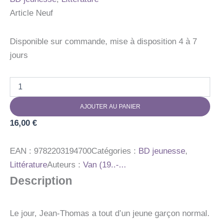
Article Neuf
Disponible sur commande, mise à disposition 4 à 7
jours
quantité
de
LA
AJOUTER AU PANIER
NUIT
AUX
16,00
€
LOUPS
-
VOL01
EAN :
9782203194700
Catégories :
BD jeunesse
,
Littérature
Auteurs :
Van (19..-...
Description
Le jour, Jean-Thomas a tout d’un jeune garçon normal.