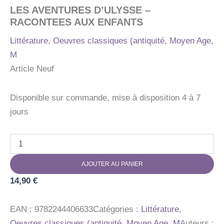
LES AVENTURES D’ULYSSE –
RACONTEES AUX ENFANTS
Littérature
,
Oeuvres classiques (antiquité, Moyen Age,
M
Article Neuf
Disponible sur commande, mise à disposition 4 à 7
jours
quantité
de
LES
AJOUTER AU PANIER
AVENTURES
D'ULYSSE
14,90
€
-
RACONTEES
AUX
EAN :
9782244406633
Catégories :
Littérature
,
ENFANTS
Oeuvres classiques (antiquité, Moyen Age, M
Auteurs :