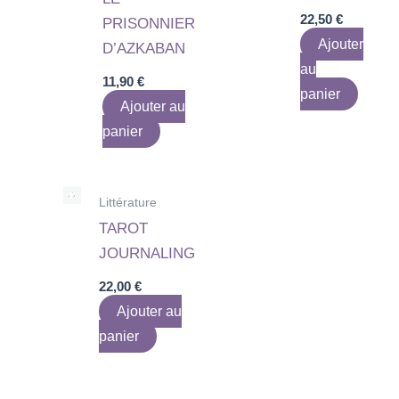
22,50
€
PRISONNIER
Ajouter
D’AZKABAN
au
11,90
€
panier
Ajouter au
panier
Littérature
TAROT
JOURNALING
22,00
€
Ajouter au
panier