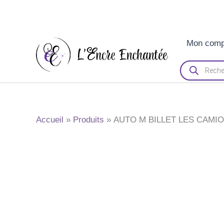
Aller
Mon comp
au
contenu
Recherche
de
produits
Accueil
Produits
AUTO M BILLET LES CAMI