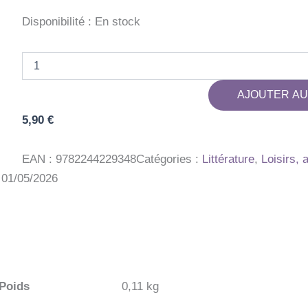
Disponibilité :
En stock
quantité
de
AUTO
AJOUTER AU
M
BILLET
5,90
€
LES
CAMIONS
EAN :
9782244229348
Catégories :
Littérature
,
Loisirs, 
: 01/05/2026
Poids
0,11 kg