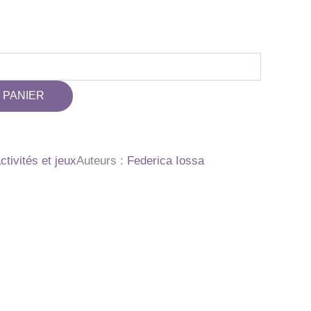
 PANIER
activités et jeux
Auteurs :
Federica Iossa