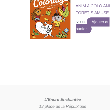
ANIM A COLO AN
FORET S AMUSE
5,90
€
Ajouter au
panier
L'Encre Enchantée
13 place de la République