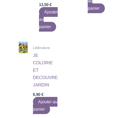
au
13,50
€
panier
Ajouter
au
panier
Littérature
JE
COLORIE
ET
DECOUVRE
JARDIN
6,90
€
Ajouter au
panier