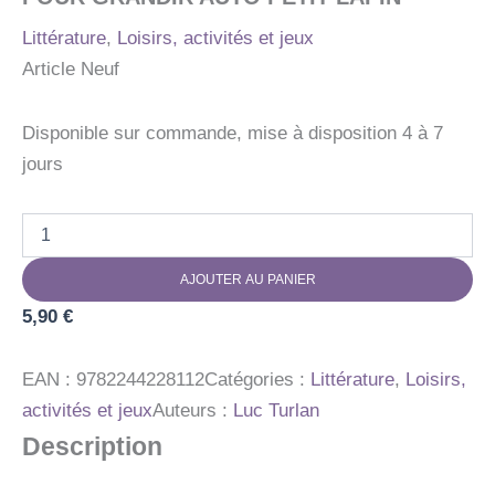
Littérature
,
Loisirs, activités et jeux
Article Neuf
Disponible sur commande, mise à disposition 4 à 7
jours
quantité
de
POUR
AJOUTER AU PANIER
GRANDIR
AUTO
5,90
€
PETIT
LAPIN
EAN :
9782244228112
Catégories :
Littérature
,
Loisirs,
activités et jeux
Auteurs :
Luc Turlan
Description