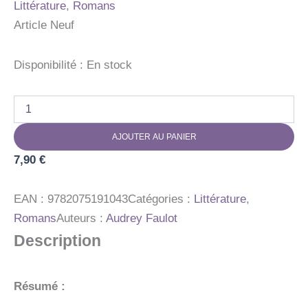
Littérature
,
Romans
Article Neuf
Disponibilité :
En stock
quantité
de
LA
AJOUTER AU PANIER
CLE
DES
7,90
€
CHAMPS
EAN :
9782075191043
Catégories :
Littérature
,
Romans
Auteurs :
Audrey Faulot
Description
Résumé :