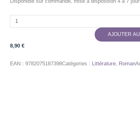
Disponible sur commande, mise à disposition 4 à 7 jour
quantité
de
L'ETE
AJOUTER AU
DE
TOUS
8,90
€
LES
POSSIBLES
EAN :
9782075187398
Catégories :
Littérature
,
Roman
A