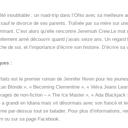
été inoubliable : un road-trip dans l’Ohio avec sa meilleure a
sauf le divorce de ses parents. Traînée par sa mère sur une
primant. C’est alors qu’elle rencontre Jeremiah Crew.Le mot de
 tellement aimé découvrir quand j’avais seize ans. Un regard 
he de soi, et l’importance d’écrire son histoire. D’écrire sa 
ues :
faits est le premier roman de Jennifer Niven pour les jeunes
can Blonde », « Becoming Clementine », « Velva Jeans Learns
vrages de non-fiction – « The Ice Master », « Ada Blackjack 
 a grandi en Idiana mais vit désormais avec son fiancé et le
ime par-dessus tout se balader. Pour plus d’informations, r
 ou sur sa page Facebook.