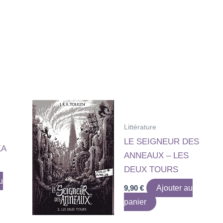
Littérature
LE SEIGNEUR DES
KA
ANNEAUX – LES
DEUX TOURS
u
9,90
€
Ajouter au
panier