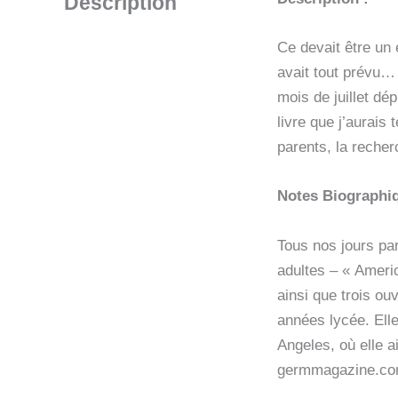
Description
Ce devait être un 
avait tout prévu… 
mois de juillet dé
livre que j’aurais
parents, la recherc
Notes Biographiq
Tous nos jours par
adultes – « Ameri
ainsi que trois ou
années lycée. Elle
Angeles, où elle a
germmagazine.com