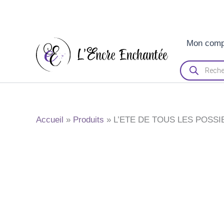
Aller
Mon comp
au
contenu
Recherche
de
produits
Accueil
Produits
L’ETE DE TOUS LES POSSI