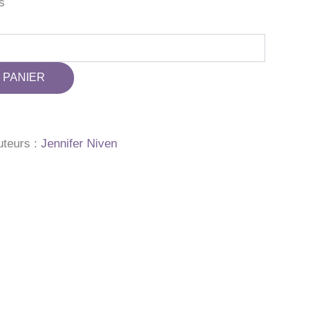
s
 PANIER
uteurs :
Jennifer Niven