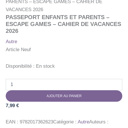
PARENTS – ESCAPE GAMES – CAHIER DE
VACANCES 2026
PASSEPORT ENFANTS ET PARENTS –
ESCAPE GAMES – CAHIER DE VACANCES
2026
Autre
Article Neuf
Disponibilité :
En stock
quantité
de
PASSEPORT
AJOUTER AU PANIER
ENFANTS
ET
7,99
€
PARENTS
-
ESCAPE
EAN :
9782017362623
Catégorie :
Autre
Auteurs :
GAMES