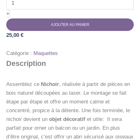
Nichoir
à
+
oiseaux
à
AJOUTER AU PANIER
monter
25,00
soi
€
même
Catégorie :
Maquettes
Description
Assemblez ce
Nichoir
, réalisée à partir de pièces en
bois naturel découpées au laser. Le montage se fait
étape par étape et offre un moment calme et
concentré, propice à la détente. Une fois terminée, le
nichoir devient un
objet décoratif
et utile: Il sera
parfait pour orner un balcon ou un jardin. En plus
d’être original, c’est offrir un abri sécurisé aux oiseaux