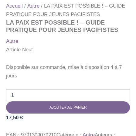
Accueil
/
Autre
/ LA PAIX EST POSSIBLE ! – GUIDE
PRATIQUE POUR JEUNES PACIFISTES
LA PAIX EST POSSIBLE ! – GUIDE
PRATIQUE POUR JEUNES PACIFISTES
Autre
Article Neuf
Disponible sur commande, mise à disposition 4 à 7
jours
quantité
de
LA
AJOUTER AU PANIER
PAIX
EST
17,50
€
POSSIBLE
!
-
EAN :
9791399079210
Catégorie :
Autre
Auteurs :