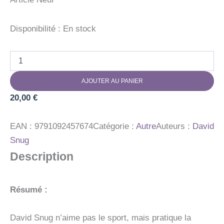
Disponibilité :
En stock
quantité
de
EN
AJOUTER AU PANIER
MARCHE
OU
20,00
€
GREVE
EAN :
9791092457674
Catégorie :
Autre
Auteurs :
David
Snug
Description
Résumé :
David Snug n’aime pas le sport, mais pratique la