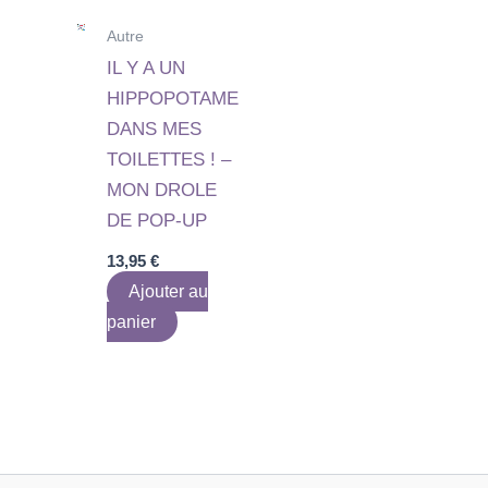
Autre
IL Y A UN
HIPPOPOTAME
DANS MES
TOILETTES ! –
MON DROLE
DE POP-UP
13,95
€
Ajouter au
panier