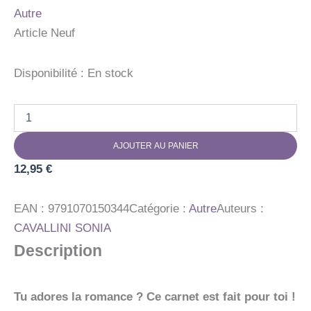
Autre
Article Neuf
Disponibilité :
En stock
quantité
de
MON
AJOUTER AU PANIER
CARNET
DE
12,95
€
LECTURE
-
ROMANCE
EAN :
9791070150344
Catégorie :
Autre
Auteurs :
CAVALLINI SONIA
Description
Tu adores la romance ? Ce carnet est fait pour toi !