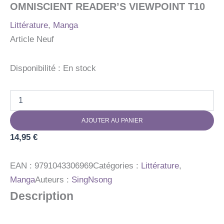
OMNISCIENT READER’S VIEWPOINT T10
Littérature
,
Manga
Article Neuf
Disponibilité :
En stock
quantité
de
OMNISCIENT
AJOUTER AU PANIER
READER'S
VIEWPOINT
14,95
€
T10
EAN :
9791043306969
Catégories :
Littérature
,
Manga
Auteurs :
SingNsong
Description