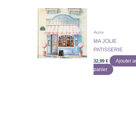
Autre
MA JOLIE
PATISSERIE
32,99
€
Ajouter a
panier