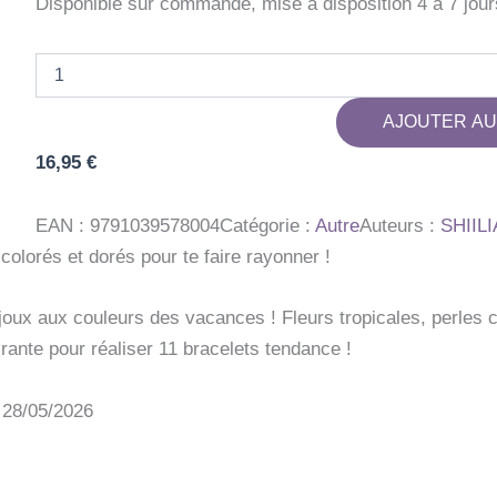
Disponible sur commande, mise à disposition 4 à 7 jour
quantité
de
BRACELETS
AJOUTER AU
HOLIDAYS
16,95
€
EAN :
9791039578004
Catégorie :
Autre
Auteurs :
SHIILI
colorés et dorés pour te faire rayonner !
oux aux couleurs des vacances ! Fleurs tropicales, perles co
rante pour réaliser 11 bracelets tendance !
: 28/05/2026