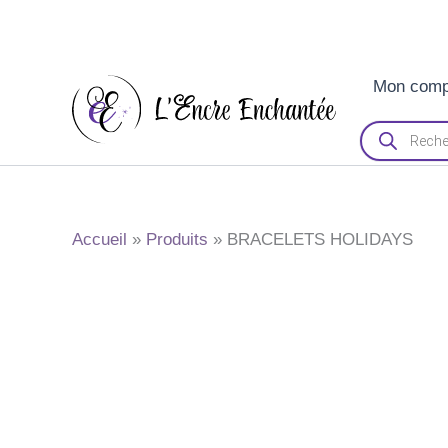
Aller
Mon comp
au
contenu
Recherche
de
produits
Accueil
Produits
BRACELETS HOLIDAYS