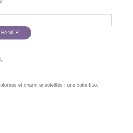
s
 PANIER
A
lorées et charm ensoleillés : une boite fluo,