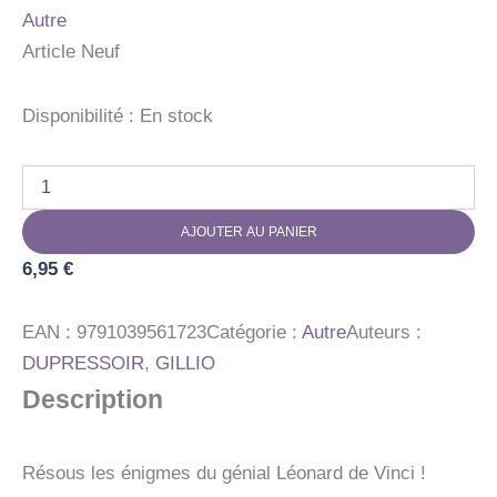
Autre
Article Neuf
Disponibilité :
En stock
quantité
de
MON
AJOUTER AU PANIER
ROMAN
ENIGME
6,95
€
LEONARD
DE
VINCI
EAN :
9791039561723
Catégorie :
Autre
Auteurs :
DUPRESSOIR
,
GILLIO
Description
Résous les énigmes du génial Léonard de Vinci !