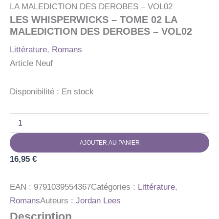
LA MALEDICTION DES DEROBES – VOL02
LES WHISPERWICKS – TOME 02 LA
MALEDICTION DES DEROBES – VOL02
Littérature
,
Romans
Article Neuf
Disponibilité :
En stock
quantité
de
LES
AJOUTER AU PANIER
WHISPERWICKS
-
16,95
€
TOME
02
LA
EAN :
9791039554367
Catégories :
Littérature
,
MALEDICTION
Romans
Auteurs :
Jordan Lees
DES
Description
DEROBES