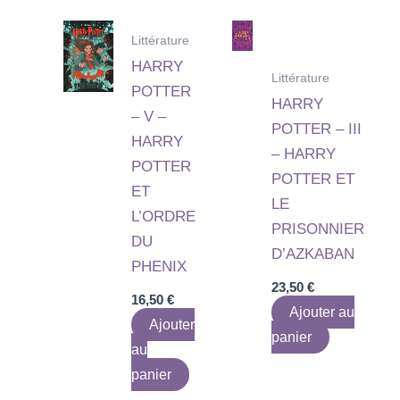
Littérature
HARRY
Littérature
POTTER
HARRY
– V –
POTTER – III
HARRY
– HARRY
POTTER
POTTER ET
ET
LE
L’ORDRE
PRISONNIER
DU
D’AZKABAN
PHENIX
23,50
€
16,50
€
Ajouter au
Ajouter
panier
au
panier