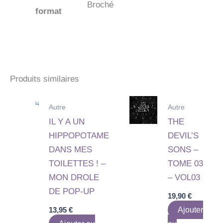
Broché
format
Produits similaires
Autre
Autre
IL Y A UN
THE
HIPPOPOTAME
DEVIL’S
DANS MES
SONS –
TOILETTES ! –
TOME 03
MON DROLE
– VOL03
DE POP-UP
19,90
€
13,95
€
Ajouter