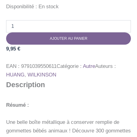
Disponibilité :
En stock
quantité
de
BOITE
AJOUTER AU PANIER
DE
GOMMETTES
9,95
€
METAL
-
300
EAN :
9791039550611
Catégorie :
Autre
Auteurs :
GOMMETTES
HUANG
,
WILKINSON
LES
Description
BEBES
ANIMAUX
Résumé :
Une belle boîte métallique à conserver remplie de
gommettes bébés animaux ! Découvre 300 gommettes