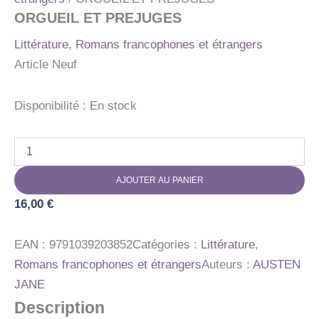
ORGUEIL ET PREJUGES
Littérature
,
Romans francophones et étrangers
Article Neuf
Disponibilité :
En stock
quantité
de
ORGUEIL
AJOUTER AU PANIER
ET
PREJUGES
16,00
€
EAN :
9791039203852
Catégories :
Littérature
,
Romans francophones et étrangers
Auteurs :
AUSTEN
JANE
Description