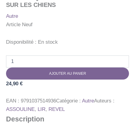
SUR LES CHIENS
Autre
Article Neuf
Disponibilité :
En stock
quantité
de
COMPRENDRE
AJOUTER AU PANIER
LES
CHIENS
24,90
€
-
OUBLIEZ
TOUT
EAN :
9791037514936
Catégorie :
Autre
Auteurs :
CE
ASSOULINE
,
LIR
,
REVEL
QUE
Description
VOUS
PENSEZ
SAVOIR