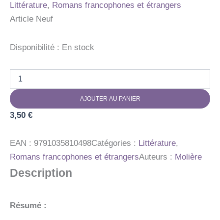
Littérature
,
Romans francophones et étrangers
Article Neuf
Disponibilité :
En stock
quantité
de
LES
AJOUTER AU PANIER
FOURBERIES
DE
3,50
€
SCAPIN
EAN :
9791035810498
Catégories :
Littérature
,
Romans francophones et étrangers
Auteurs :
Molière
Description
Résumé :