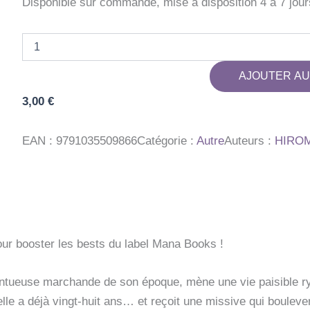
Disponible sur commande, mise à disposition 4 à 7 jour
quantité
de
LA
AJOUTER AU
GARDIENNE
DES
3,00
€
CONCUBINES
T01
A
EAN :
9791035509866
Catégorie :
Autre
Auteurs :
HIRO
3
EUROS
 pour booster les bests du label Mana Books !
lentueuse marchande de son époque, mène une vie paisible ry
’elle a déjà vingt-huit ans… et reçoit une missive qui bouleve