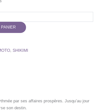
s
 PANIER
MOTO
,
SHIKIMI
thmée par ses affaires prospères. Jusqu’au jour
rse son destin.