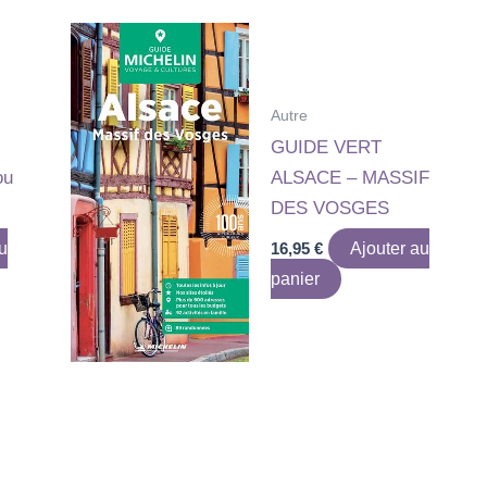
Autre
GUIDE VERT
ou
ALSACE – MASSIF
DES VOSGES
u
16,95
€
Ajouter au
panier