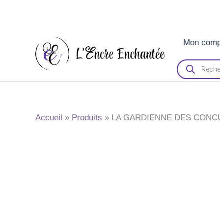
Aller
Mon comp
au
contenu
Recherche
de
produits
Accueil
Produits
LA GARDIENNE DES CONCU