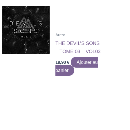
Autre
THE DEVIL’S SONS
– TOME 03 – VOL03
19,90
€
Ajouter au
panier