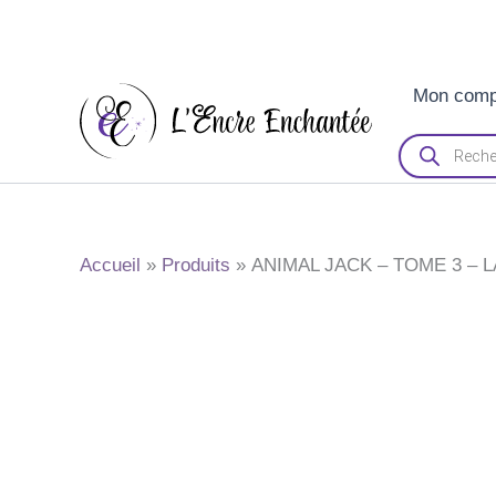
Aller
Mon comp
au
contenu
Recherche
de
produits
Accueil
Produits
ANIMAL JACK – TOME 3 – 