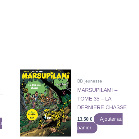
BD jeunesse
MARSUPILAMI –
–
TOME 35 – LA
DERNIERE CHASSE
13,50
€
Ajouter au
u
panier