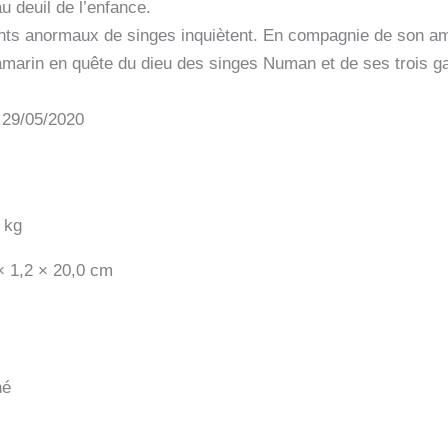
u deuil de l’enfance.
s anormaux de singes inquiètent. En compagnie de son ami M
tamarin en quête du dieu des singes Numan et de ses trois g
: 29/05/2020
 kg
× 1,2 × 20,0 cm
hé