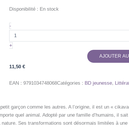
Disponibilité :
En stock
quantité
-
de
ANIMAL
JACK
+
-
TOME
AJOUTER AU
3
-
11,50
€
LA
PLANETE
DU
EAN :
9791034748068
Catégories :
BD jeunesse
,
Littéra
SINGE
petit garçon comme les autres. A l’origine, il est un « cikava
mporte quel animal. Adopté par une famille d’humains, il sait 
la nature. Ses transformations sont désormais limitées à un