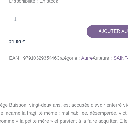
Disponibilité :
En stock
quantité
de
LA
AJOUTER AU
PETITE
MERE
21,00
€
EAN :
9791032935446
Catégorie :
Autre
Auteurs :
SAINT
ège Buisson, vingt-deux ans, est accusée d’avoir enterré vi
le incarne la fragilité même : mal habillée, désemparée, vi
omme « la petite mère » et parvient à la faire acquitter. Elle