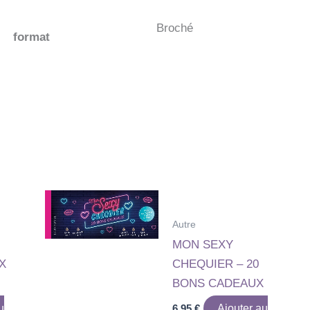
Broché
format
Autre
MON SEXY
X
CHEQUIER – 20
BONS CADEAUX
u
6,95
€
Ajouter au