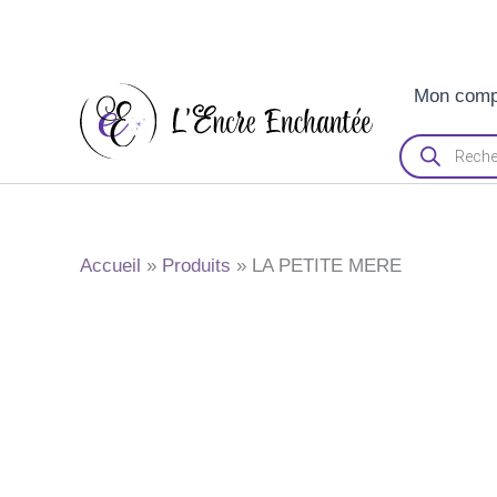
Aller
Mon comp
au
contenu
Recherche
de
produits
Accueil
Produits
LA PETITE MERE