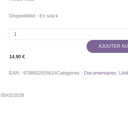
Disponibilité :
En stock
quantité
de
LE
AJOUTER AU
MONDE
MAGIQUE
14,90
€
DE
L'ASTROLOGIE
-
EAN :
9788832916614
Catégories :
Documentaires
,
Litt
DECOUVRE
TON
SIGNE
ET
: 05/02/2026
L'UNIVERS
DES
ETOILES