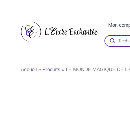
Aller
Mon comp
au
contenu
Recherche
de
produits
Accueil
Produits
LE MONDE MAGIQUE DE L’