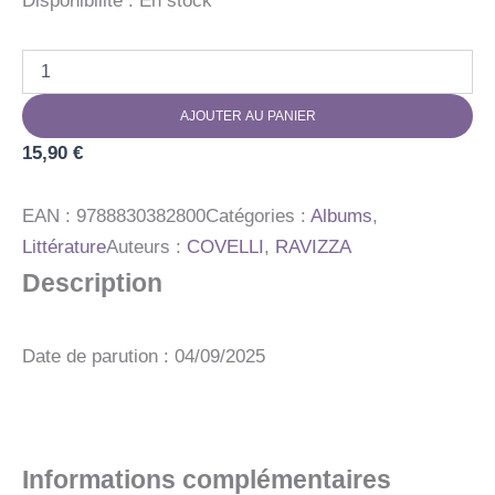
Disponibilité :
En stock
quantité
de
MEME
AJOUTER AU PANIER
LES
GRANDS-
15,90
€
PARENTS
DECOUVRENT
EAN :
9788830382800
Catégories :
Albums
,
Littérature
Auteurs :
COVELLI
,
RAVIZZA
Description
Date de parution : 04/09/2025
Informations complémentaires