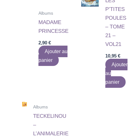
LES
P’TITES
Albums
POULES
MADAME
– TOME
PRINCESSE
21 –
2,90
€
VOL21
Ajouter au
10,95
€
panier
Ajouter
au
panier
Albums
TECKELINOU
–
L’ANIMALERIE