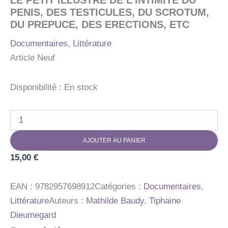
LE PETIT ILLUSTRE DE L’INTIMITE DU
PENIS, DES TESTICULES, DU SCROTUM,
DU PREPUCE, DES ERECTIONS, ETC
Documentaires
,
Littérature
Article Neuf
Disponibilité :
En stock
quantité
de
LE
AJOUTER AU PANIER
PETIT
ILLUSTRE
15,00
€
DE
L'INTIMITE
DU
EAN :
9782957698912
Catégories :
Documentaires
,
PENIS,
Littérature
Auteurs :
Mathilde Baudy
,
Tiphaine
DES
Dieumegard
TESTICULES,
DU