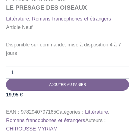
LE PRESAGE DES OISEAUX
Littérature
,
Romans francophones et étrangers
Article Neuf
Disponible sur commande, mise à disposition 4 à 7
jours
quantité
de
LE
AJOUTER AU PANIER
PRESAGE
DES
19,95
€
OISEAUX
EAN :
9782940797165
Catégories :
Littérature
,
Romans francophones et étrangers
Auteurs :
CHIROUSSE MYRIAM