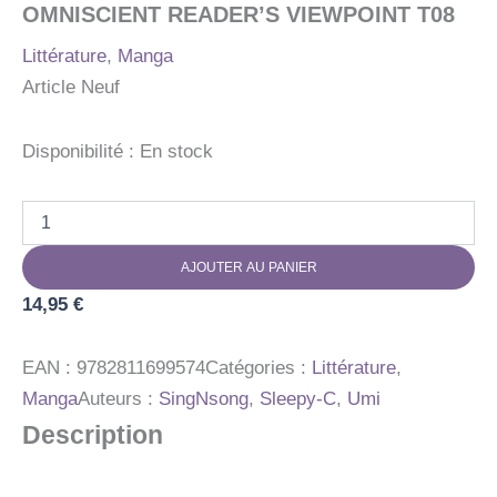
OMNISCIENT READER’S VIEWPOINT T08
Littérature
,
Manga
Article Neuf
Disponibilité :
En stock
quantité
de
OMNISCIENT
AJOUTER AU PANIER
READER'S
VIEWPOINT
14,95
€
T08
EAN :
9782811699574
Catégories :
Littérature
,
Manga
Auteurs :
SingNsong
,
Sleepy-C
,
Umi
Description