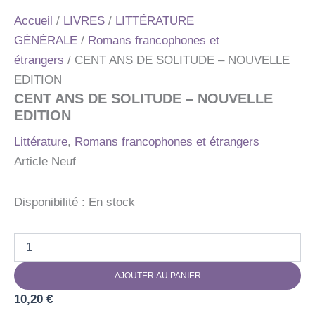
Accueil
/
LIVRES
/
LITTÉRATURE
GÉNÉRALE
/
Romans francophones et
étrangers
/ CENT ANS DE SOLITUDE – NOUVELLE
EDITION
CENT ANS DE SOLITUDE – NOUVELLE
EDITION
Littérature
,
Romans francophones et étrangers
Article Neuf
Disponibilité :
En stock
quantité
de
CENT
AJOUTER AU PANIER
ANS
DE
10,20
€
SOLITUDE