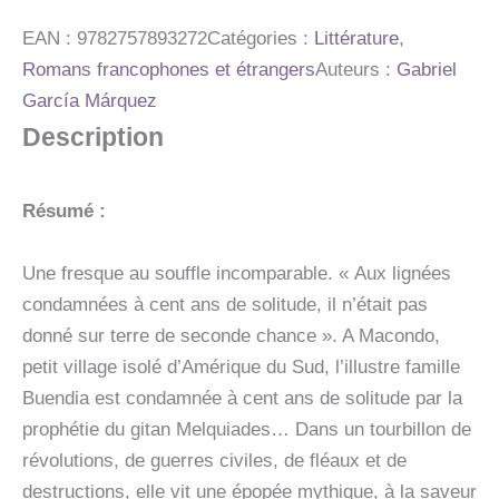
-
NOUVELLE
EAN :
9782757893272
Catégories :
Littérature
,
EDITION
Romans francophones et étrangers
Auteurs :
Gabriel
García Márquez
Description
Résumé :
Une fresque au souffle incomparable. « Aux lignées
condamnées à cent ans de solitude, il n’était pas
donné sur terre de seconde chance ». A Macondo,
petit village isolé d’Amérique du Sud, l’illustre famille
Buendia est condamnée à cent ans de solitude par la
prophétie du gitan Melquiades… Dans un tourbillon de
révolutions, de guerres civiles, de fléaux et de
destructions, elle vit une épopée mythique, à la saveur