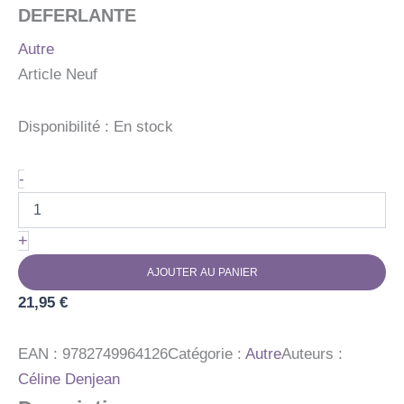
DEFERLANTE
Autre
Article Neuf
Disponibilité :
En stock
quantité
-
de
DEFERLANTE
+
AJOUTER AU PANIER
21,95
€
EAN :
9782749964126
Catégorie :
Autre
Auteurs :
Céline Denjean