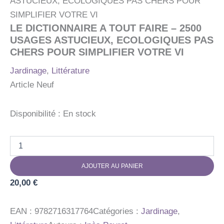
ASTUCIEUX, ECOLOGIQUES PAS CHERS POUR
SIMPLIFIER VOTRE VI
LE DICTIONNAIRE A TOUT FAIRE – 2500
USAGES ASTUCIEUX, ECOLOGIQUES PAS
CHERS POUR SIMPLIFIER VOTRE VI
Jardinage
,
Littérature
Article Neuf
Disponibilité :
En stock
quantité
de
LE
AJOUTER AU PANIER
DICTIONNAIRE
A
20,00
€
TOUT
FAIRE
-
EAN :
9782716317764
Catégories :
Jardinage
,
2500