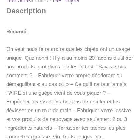
Littérature
Auteurs :
Inès Peyret
USAGES
Description
ASTUCIEUX,
ECOLOGIQUES
PAS
CHERS
Résumé :
POUR
SIMPLIFIER
VOTRE
On veut nous faire croire que les objets ont un usage
VI
unique. Que nenni ! Il y a au moins 20 façons d’utiliser
nos produits quotidiens. Faites le test ! Savez-vous
comment ? – Fabriquer votre propre déodorant ou
démaquillant « au cas où » – Ce qu’il ne faut jamais
FAIRE si une guèpe vient de vous piquer ? –
Empêcher les vis et les boulons de rouiller et les
dévisser en un tour de main – Fabriquer votre lessive
et vos produits de nettoyage avec seulement 2 ou 3
ingrédients naturels – Terrasser les taches les plus
courantes (graisse, vin, fruits rouges, etc.