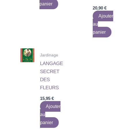
panier
20,90
€
Ajouter
au
panier
Jardinage
LANGAGE
SECRET
DES
FLEURS
15,95
€
Ajouter
au
panier