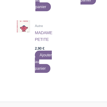
au
panier
panier
Autre
MADAME
PETITE
2,90
€
Ajouter
au
panier