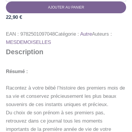
LE
AJOUTER AU PANIER
PETIT
JOURNAL
22,90
€
DE
MON
BEBE
EAN :
9782501097048
Catégorie :
Autre
Auteurs :
MESDEMOISELLES
Description
Résumé :
Racontez à votre bébé l’histoire des premiers mois de
sa vie et conservez précieusement les plus beaux
souvenirs de ces instants uniques et précieux.
Du choix de son prénom à ses premiers pas,
retrouvez dans ce journal tous les moments
importants de la première année de vie de votre