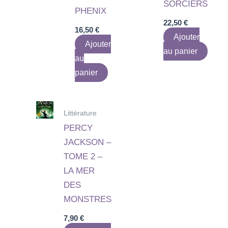
SORCIERS
PHENIX
22,50
€
16,50
€
Ajouter
Ajouter
au panier
au
panier
Littérature
PERCY
JACKSON –
TOME 2 –
LA MER
DES
MONSTRES
7,90
€