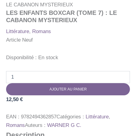
LE CABANON MYSTERIEUX
LES ENFANTS BOXCAR (TOME 7) : LE
CABANON MYSTERIEUX
Littérature
,
Romans
Article Neuf
Disponibilité :
En stock
quantité
de
LES
AJOUTER AU PANIER
ENFANTS
BOXCAR
12,50
€
(TOME
7)
:
EAN :
9782494362857
Catégories :
Littérature
,
LE
Romans
Auteurs :
WARNER G C.
CABANON
Description
MYSTERIEUX