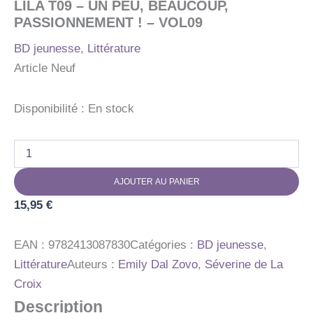
LILA T09 – UN PEU, BEAUCOUP,
PASSIONNEMENT ! – VOL09
BD jeunesse
,
Littérature
Article Neuf
Disponibilité :
En stock
quantité
de
LILA
AJOUTER AU PANIER
T09
-
15,95
€
UN
PEU,
BEAUCOUP,
EAN :
9782413087830
Catégories :
BD jeunesse
,
PASSIONNEMENT
Littérature
Auteurs :
Emily Dal Zovo
,
Séverine de La
!
Croix
-
VOL09
Description