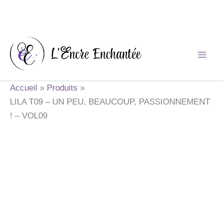
Aller
au
contenu
Accueil
Produits
LILA T09 – UN PEU, BEAUCOUP, PASSIONNEMENT
! – VOL09