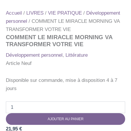
Accueil
/
LIVRES
/
VIE PRATIQUE
/
Développement
personnel
/ COMMENT LE MIRACLE MORNING VA
TRANSFORMER VOTRE VIE
COMMENT LE MIRACLE MORNING VA
TRANSFORMER VOTRE VIE
Développement personnel
,
Littérature
Article Neuf
Disponible sur commande, mise à disposition 4 à 7
jours
quantité
de
COMMENT
AJOUTER AU PANIER
LE
MIRACLE
21,95
€