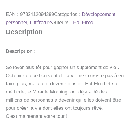
MORNING
VA
TRANSFORMER
EAN :
9782412094389
Catégories :
Développement
VOTRE
personnel
,
Littérature
Auteurs :
Hal Elrod
VIE
Description
Description :
Se lever plus tôt pour gagner un supplément de vie…
Obtenir ce que l’on veut de la vie ne consiste pas à en
faire plus, mais à » devenir plus « . Hal Elrod et sa
méthode, le Miracle Morning, ont déjà aidé des
millions de personnes à devenir qui elles doivent être
pour créer la vie dont elles ont toujours rêvé.
C’est maintenant votre tour !