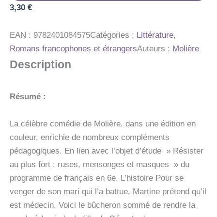
3,30
AVEC
€
UN
GROUPEMENT
EAN :
9782401084575
Catégories :
Littérature
,
LA
RUSE
Romans francophones et étrangers
Auteurs :
Molière
POUR
Description
RESISTER
AU
PLUS
FORT
Résumé :
La célèbre comédie de Molière, dans une édition en
couleur, enrichie de nombreux compléments
pédagogiques. En lien avec l’objet d’étude » Résister
au plus fort : ruses, mensonges et masques » du
programme de français en 6e. L’histoire Pour se
venger de son mari qui l’a battue, Martine prétend qu’il
est médecin. Voici le bûcheron sommé de rendre la