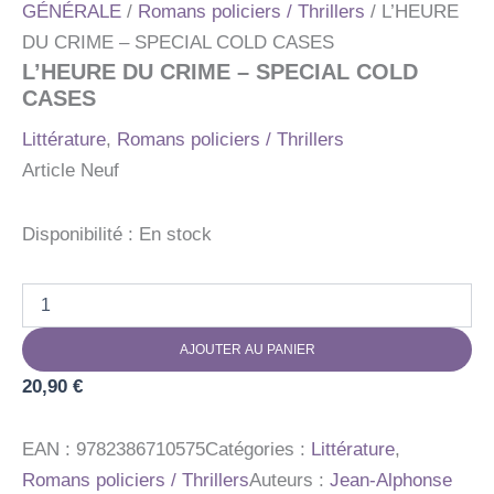
GÉNÉRALE
/
Romans policiers / Thrillers
/ L’HEURE
DU CRIME – SPECIAL COLD CASES
L’HEURE DU CRIME – SPECIAL COLD
CASES
Littérature
,
Romans policiers / Thrillers
Article Neuf
Disponibilité :
En stock
quantité
de
L'HEURE
AJOUTER AU PANIER
DU
CRIME
20,90
€
-
SPECIAL
COLD
EAN :
9782386710575
Catégories :
Littérature
,
CASES
Romans policiers / Thrillers
Auteurs :
Jean-Alphonse