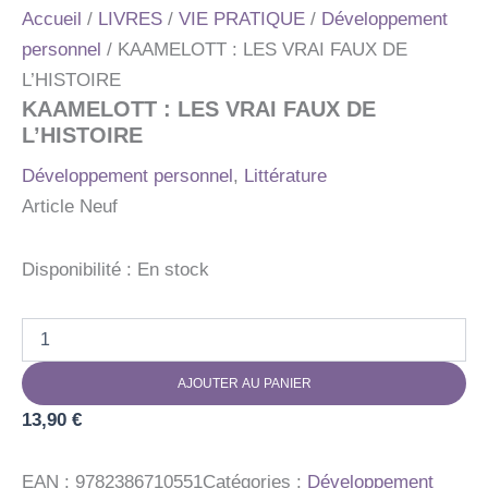
Accueil
/
LIVRES
/
VIE PRATIQUE
/
Développement
personnel
/ KAAMELOTT : LES VRAI FAUX DE
L’HISTOIRE
KAAMELOTT : LES VRAI FAUX DE
L’HISTOIRE
Développement personnel
,
Littérature
Article Neuf
Disponibilité :
En stock
quantité
de
KAAMELOTT
AJOUTER AU PANIER
:
LES
13,90
€
VRAI
FAUX
DE
EAN :
9782386710551
Catégories :
Développement