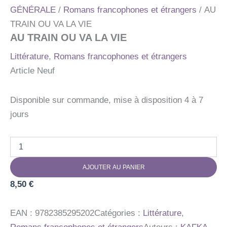
GÉNÉRALE
/
Romans francophones et étrangers
/ AU
TRAIN OU VA LA VIE
AU TRAIN OU VA LA VIE
Littérature
,
Romans francophones et étrangers
Article Neuf
Disponible sur commande, mise à disposition 4 à 7
jours
quantité
de
AU
AJOUTER AU PANIER
TRAIN
OU
8,50
€
VA
LA
VIE
EAN :
9782385295202
Catégories :
Littérature
,