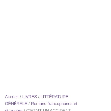
Accueil
/
LIVRES
/
LITTÉRATURE
GÉNÉRALE
/
Romans francophones et
étrangers
/ C’ETAIT UN ACCIDENT