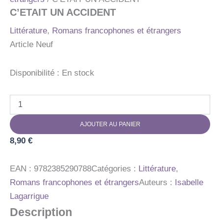
C’ETAIT UN ACCIDENT
Littérature
,
Romans francophones et étrangers
Article Neuf
Disponibilité :
En stock
quantité
de
C'ETAIT
AJOUTER AU PANIER
UN
ACCIDENT
8,90
€
EAN :
9782385290788
Catégories :
Littérature
,
Romans francophones et étrangers
Auteurs :
Isabelle
Lagarrigue
Description