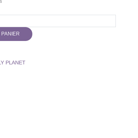
s
 PANIER
LY PLANET