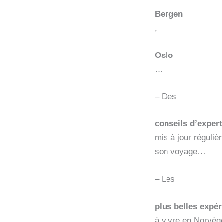
Bergen
,
Oslo
…
– Des
conseils d’exper
mis à jour réguliè
son voyage…
– Les
plus belles expé
à vivre en Norvè