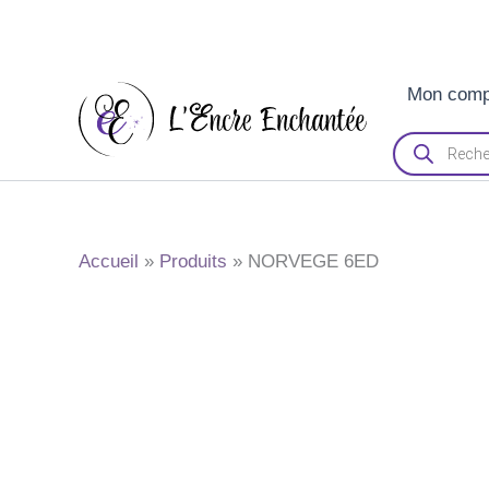
Aller
Mon comp
au
contenu
Recherche
de
produits
Accueil
Produits
NORVEGE 6ED