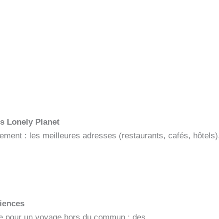
ts Lonely Planet
rement : les meilleures adresses (restaurants, cafés, hôtel
riences
ge pour un voyage hors du commun : des