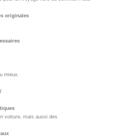
es originales
essaires
au mieux.
’
tiques
en voiture, mais aussi des
naux