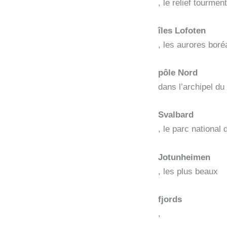
, le relief tourmen
îles Lofoten
, les aurores boré
pôle Nord
dans l’archipel du
Svalbard
, le parc national 
Jotunheimen
, les plus beaux
fjords
,