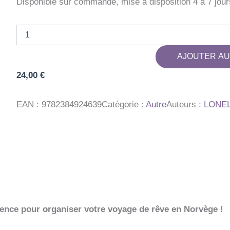
Disponible sur commande, mise à disposition 4 à 7 jour
quantité
de
NORVEGE
AJOUTER AU
6ED
24,00
€
EAN :
9782384924639
Catégorie :
Autre
Auteurs :
LONE
rence pour organiser votre voyage de rêve en Norvège !