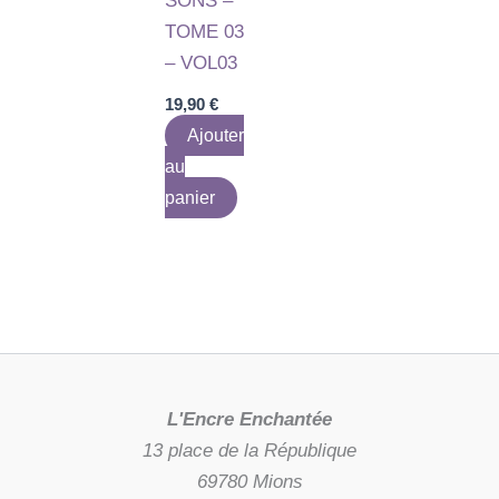
SONS –
TOME 03
– VOL03
19,90
€
Ajouter
au
panier
L'Encre Enchantée
13 place de la République
69780 Mions