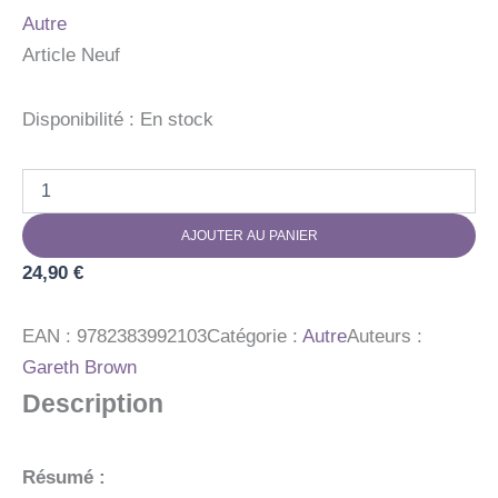
Autre
Article Neuf
Disponibilité :
En stock
quantité
de
LE
AJOUTER AU PANIER
LIVRE
DES
24,90
€
PORTES
EAN :
9782383992103
Catégorie :
Autre
Auteurs :
Gareth Brown
Description
Résumé :