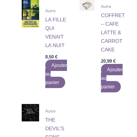
Autre
Autre
COFFRET
LA FILLE
– CAFE
QUI
LATTE &
VENAIT
CARROT
LA NUIT
CAKE
8,50
€
20,99
€
Ajouter
Ajouter
au
au
panier
panier
Autre
THE
DEVIL’S