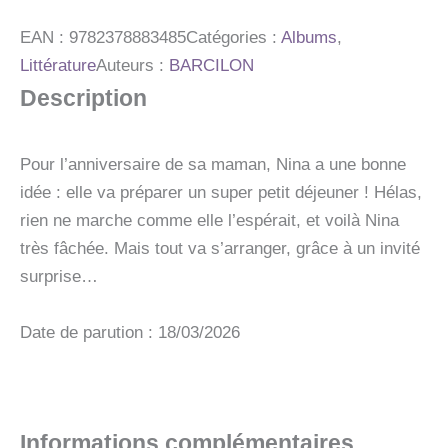
NINA
EN
EAN :
9782378883485
Catégories :
Albums
,
COLERE
Littérature
Auteurs :
BARCILON
Description
Pour l’anniversaire de sa maman, Nina a une bonne
idée : elle va préparer un super petit déjeuner ! Hélas,
rien ne marche comme elle l’espérait, et voilà Nina
très fâchée. Mais tout va s’arranger, grâce à un invité
surprise…
Date de parution : 18/03/2026
Informations complémentaires