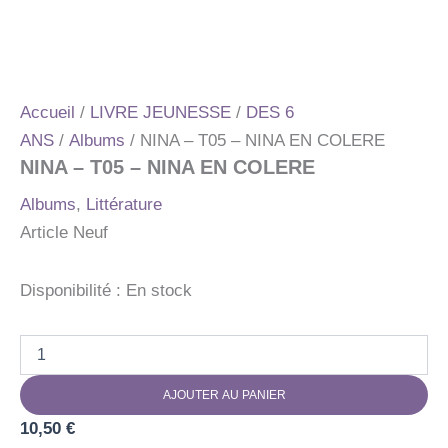
Accueil
/
LIVRE JEUNESSE
/
DES 6
ANS
/
Albums
/ NINA – T05 – NINA EN COLERE
NINA – T05 – NINA EN COLERE
Albums
,
Littérature
Article Neuf
Disponibilité :
En stock
quantité
de
NINA
AJOUTER AU PANIER
-
T05
10,50
€
-