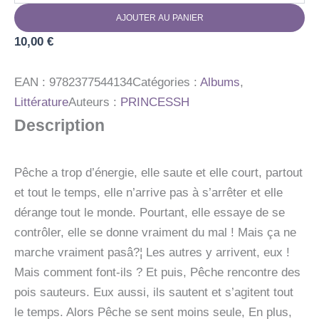
PECHE
AJOUTER AU PANIER
TROP
LA
10,00
€
PECHE
EAN :
9782377544134
Catégories :
Albums
,
Littérature
Auteurs :
PRINCESSH
Description
Pêche a trop d’énergie, elle saute et elle court, partout
et tout le temps, elle n’arrive pas à s’arrêter et elle
dérange tout le monde. Pourtant, elle essaye de se
contrôler, elle se donne vraiment du mal ! Mais ça ne
marche vraiment pasâ?¦ Les autres y arrivent, eux !
Mais comment font-ils ? Et puis, Pêche rencontre des
pois sauteurs. Eux aussi, ils sautent et s’agitent tout
le temps. Alors Pêche se sent moins seule, En plus,