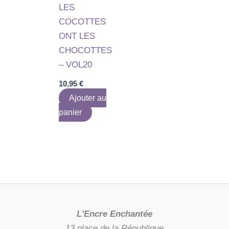
LES
COCOTTES
ONT LES
CHOCOTTES
– VOL20
10,95
€
Ajouter au
panier
L'Encre Enchantée
13 place de la République