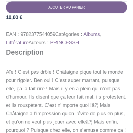
LA
AJOUTER AU PANIER
CHATAIGNE
QUI
10,00
€
PIQUE
EAN :
9782377544059
Catégories :
Albums
,
Littérature
Auteurs :
PRINCESSH
Description
Aïe ! C’est pas drôle ! Châtaigne pique tout le monde
pour rigoler. Ben oui ! C’est super marrant, puisque
elle, ça la fait rire ! Mais il y en a plein qui n’ont pas
d’humour. Ils disent que ça leur fait mal, ils protestent,
et ils rouspètent. C’est n’importe quoi !â?¦ Mais
Châtaigne a l’impression qu’on l’évite de plus en plus,
et qu’on ne veut plus jouer avec elleâ?¦ Mais enfin,
pourquoi ? Puisque chez elle, on s’amuse comme ça !