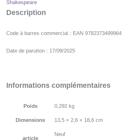
Shakespeare
LE
SONGE
Description
D'UNE
NUIT
D'ETE
Code à barres commercial : EAN 9782373499964
Date de parution : 17/09/2025
Informations complémentaires
Poids
0,292 kg
Dimensions
13,5 × 2,6 × 18,6 cm
Neuf
article