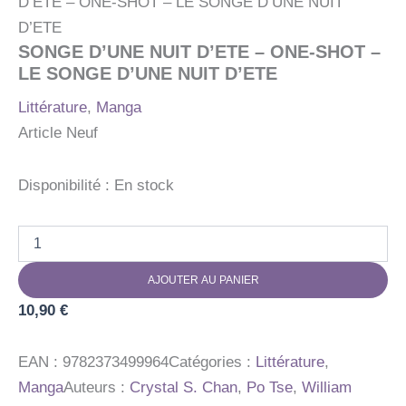
D’ETE – ONE-SHOT – LE SONGE D’UNE NUIT
D’ETE
SONGE D’UNE NUIT D’ETE – ONE-SHOT –
LE SONGE D’UNE NUIT D’ETE
Littérature
,
Manga
Article Neuf
Disponibilité :
En stock
quantité
de
SONGE
AJOUTER AU PANIER
D'UNE
NUIT
10,90
€
D'ETE
-
ONE-
EAN :
9782373499964
Catégories :
Littérature
,
SHOT
Manga
Auteurs :
Crystal S. Chan
,
Po Tse
,
William
-