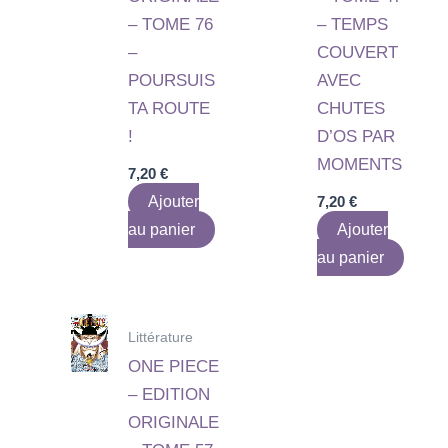
– TOME 76
– TEMPS
–
COUVERT
POURSUIS
AVEC
TA ROUTE
CHUTES
!
D’OS PAR
MOMENTS
7,20
€
Ajouter
7,20
€
au panier
Ajouter
au panier
Littérature
ONE PIECE
– EDITION
ORIGINALE