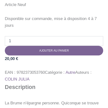
Article Neuf
Disponible sur commande, mise à disposition 4 à 7
jours
quantité
de
PASSER
AJOUTER AU PANIER
LA
BRUME
20,00
€
EAN :
9782373053760
Catégorie :
Autre
Auteurs :
COLIN JULIA
Description
La Brume n’épargne personne. Quiconque se trouve