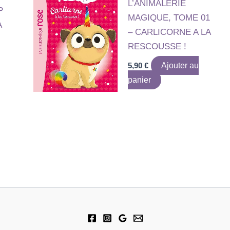
L’ANIMALERIE
P
MAGIQUE, TOME 01
A
– CARLICORNE A LA
RESCOUSSE !
5,90
€
Ajouter au
panier