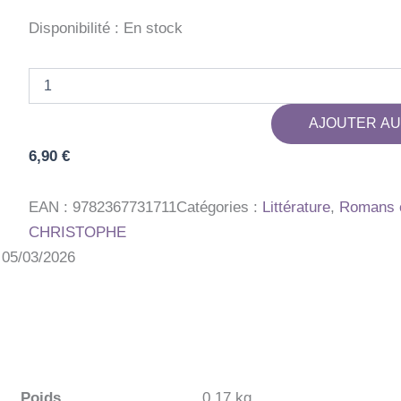
Disponibilité :
En stock
quantité
de
JOHN
AJOUTER AU
CRADOCK
SALIT
6,90
€
TOUT
EAN :
9782367731711
Catégories :
Littérature
,
Romans e
CHRISTOPHE
: 05/03/2026
Poids
0,17 kg