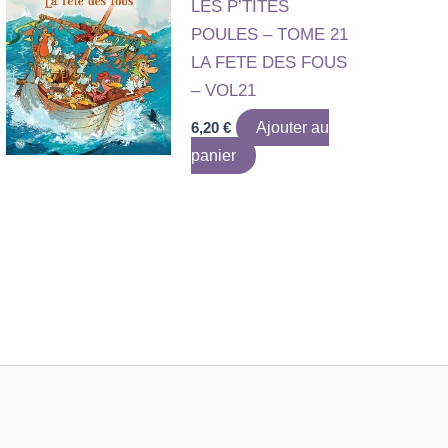
LES P’TITES
POULES – TOME 21
LA FETE DES FOUS
– VOL21
6,20
€
Ajouter au
panier