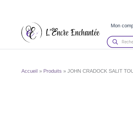
Aller
Mon comp
au
contenu
Recherche
de
produits
Accueil
Produits
JOHN CRADOCK SALIT TO