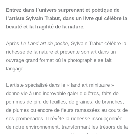
A
L'UNIVERS
Entrez dans l’univers surprenant et poétique de
POETIQUE
l’artiste Sylvain Trabut, dans un livre qui célèbre la
DE
SYLVAIN
beauté et la fragilité de la nature.
TRABUT
Après
Le Land-art de poche
, Sylvain Trabut célèbre la
richesse de la nature et présente son art dans un
ouvrage grand format où la photographie se fait
langage.
L’artiste spécialisé dans le « land art minitaure »
donne vie à une incroyable galerie d’êtres, faits de
pommes de pin, de feuilles, de graines, de branches,
de plumes ou encore de fleurs ramassées au cours de
ses promenades. Il révèle la richesse insoupçonnée
de notre environnement, transformant les trésors de la