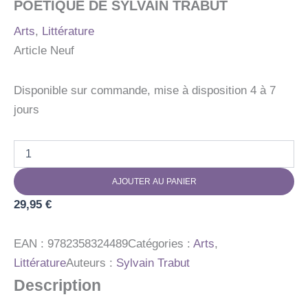
POETIQUE DE SYLVAIN TRABUT
Arts
,
Littérature
Article Neuf
Disponible sur commande, mise à disposition 4 à 7
jours
quantité
de
LAND
AJOUTER AU PANIER
ART
-
29,95
€
GRAINES
D'INSPIRATION
-
EAN :
9782358324489
Catégories :
Arts
,
UN
Littérature
Auteurs :
Sylvain Trabut
BEAU-
Description
LIVRE
DEDIE