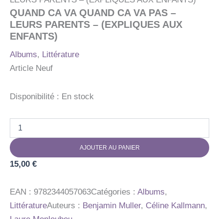
QUAND CA VA QUAND CA VA PAS –
LEURS PARENTS – (EXPLIQUES AUX
ENFANTS)
Albums
,
Littérature
Article Neuf
Disponibilité :
En stock
quantité
de
QUAND
AJOUTER AU PANIER
CA
VA
15,00
€
QUAND
CA
VA
EAN :
9782344057063
Catégories :
Albums
,
PAS
Littérature
Auteurs :
Benjamin Muller
,
Céline Kallmann
,
-